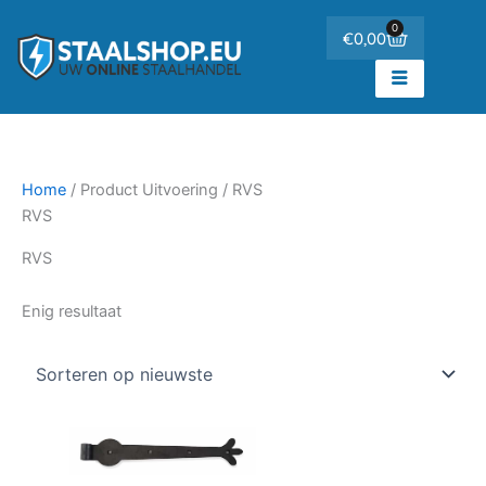
Ga
de
0
Winkelwa
€
0,00
naar
inhoud
de
inhoud
Home
/ Product Uitvoering / RVS
RVS
RVS
Enig resultaat
Prijsklasse:
Dit
€27,83
product
tot