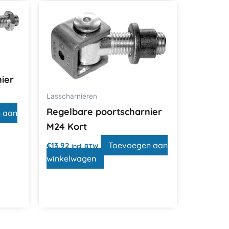
ier
Lasscharnieren
Regelbare poortscharnier
 aan
M24 Kort
Toevoegen aan
€
13,92
incl. BTW
winkelwagen