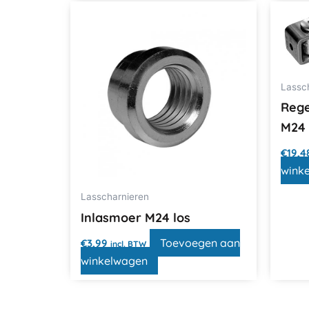
Lassc
Rege
M24
€
19,4
wink
Lasscharnieren
Inlasmoer M24 los
Toevoegen aan
€
3,99
incl. BTW
winkelwagen