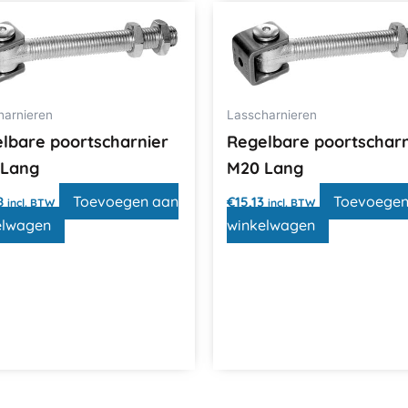
harnieren
Lasscharnieren
lbare poortscharnier
Regelbare poortscharn
 Lang
M20 Lang
Toevoegen aan
Toevoegen
8
€
15,13
incl. BTW
incl. BTW
elwagen
winkelwagen