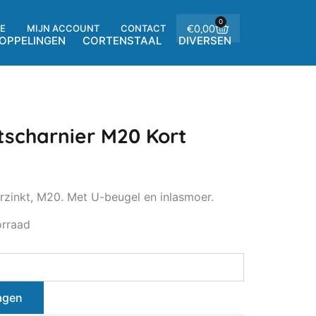
0
Winkelwagen
€
0,00
E
MIJN ACCOUNT
CONTACT
OPPELINGEN
CORTENSTAAL
DIVERSEN
tscharnier M20 Kort
rzinkt, M20. Met U-beugel en inlasmoer.
orraad
agen