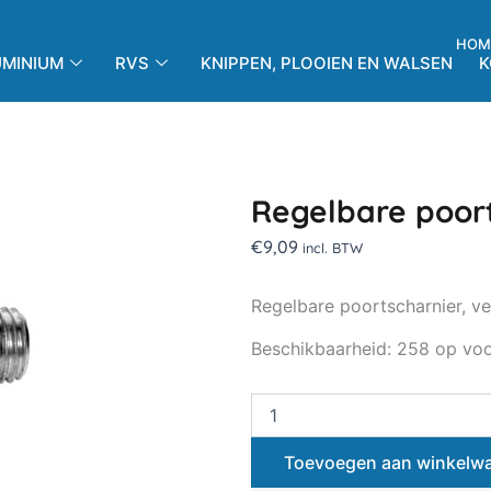
HOM
UMINIUM
RVS
KNIPPEN, PLOOIEN EN WALSEN
K
Regelbare poor
€
9,09
incl. BTW
Regelbare poortscharnier, ve
Regelbare
Beschikbaarheid:
258 op vo
poortscharnier
M20
Kort
aantal
Toevoegen aan winkelw