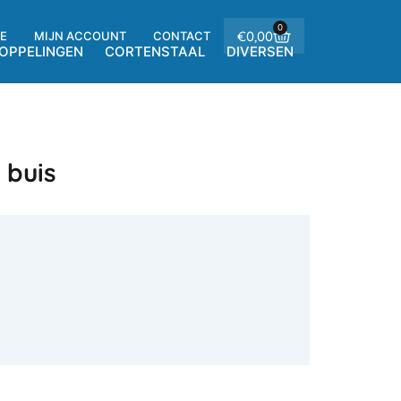
0
Winkelwagen
€
0,00
E
MIJN ACCOUNT
CONTACT
OPPELINGEN
CORTENSTAAL
DIVERSEN
 buis