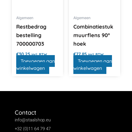
Algemeen
Algemeen
Restbedrag
Combinatiestuk
bestelling
muurflens 90°
700000703
hoek
€
30,25
€
77,85
incl. BTW
incl. BTW
Toevoegen aan
Toevoegen aan
winkelwagen
winkelwagen
Contact
info@staalshop.eu
+32 (0)11 64 79 47