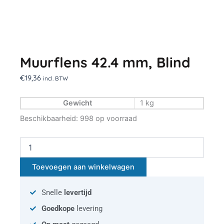
Muurflens 42.4 mm, Blind
€
19,36
incl. BTW
Gewicht
1 kg
Muurflens
Beschikbaarheid:
998 op voorraad
42.4
mm,
Blind
aantal
Toevoegen aan winkelwagen
Snelle
levertijd
Goedkope
levering