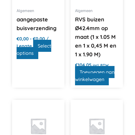
Algemeen
Algemeen
aangepaste
RVS buizen
buisverzending
Ø42.4mm op
maat (1 x 1.05 M
€
0,00
-
€
0,00
/
en 1 x 0,45 M en
Select
Lengte
options
1 x 1.90 M)
€
104,05
incl. BTW
Toevoegen aan
winkelwagen