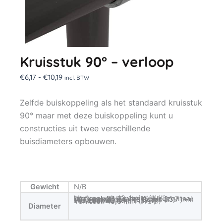
Kruisstuk 90° – verloop
Prijsklasse:
€
6,17
-
€
10,19
incl. BTW
€6,17
tot
Zelfde buiskoppeling als het standaard kruisstuk
€10,19
90° maar met deze buiskoppeling kunt u
constructies uit twee verschillende
buisdiameters opbouwen.
Gewicht
N/B
Horizontaal: 42,4 mm (1¼”) – Verticaal: 33,7 mm (1”), Horizontaal: 48,3 mm (1½”) – Verticaal: 33,7 mm (1”), Horizontaal: 48,3 mm (1½”) – Verticaal: 42,4 mm (1¼”), Horizontaal: 60,3 mm (2”) – Verticaal: 48,3 mm (1½”)
Diameter