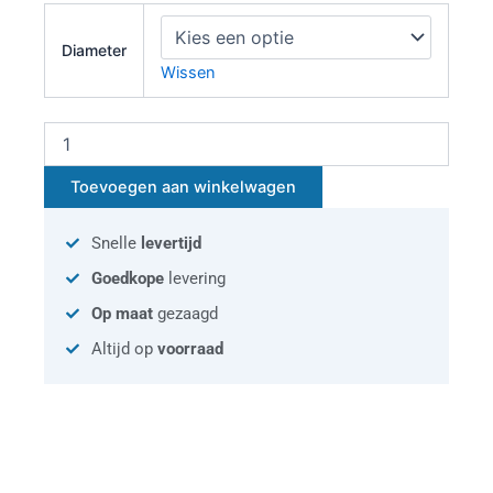
Kruisstuk
90°
Diameter
-
Wissen
verloop
aantal
Toevoegen aan winkelwagen
Snelle
levertijd
Goedkope
levering
Op maat
gezaagd
Altijd op
voorraad