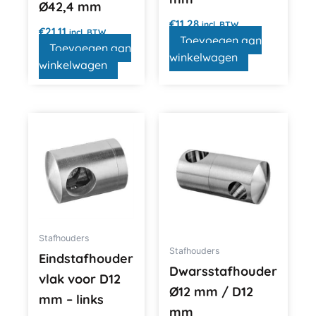
Ø42,4 mm
€
11,28
incl. BTW
€
21,11
incl. BTW
Toevoegen aan
Toevoegen aan
winkelwagen
winkelwagen
Stafhouders
Stafhouders
Eindstafhouder
Dwarsstafhouder
vlak voor D12
Ø12 mm / D12
mm – links
mm