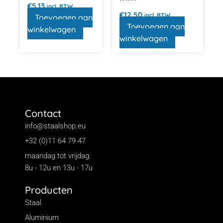
€
5,13
incl. BTW
€
12,50
incl. BTW
Toevoegen aan
Toevoegen aan
winkelwagen
winkelwagen
Contact
info@staalshop.eu
+32 (0)11 64 79 47
maandag tot vrijdag:
8u - 12u en 13u - 17u
Producten
Staal
Aluminium