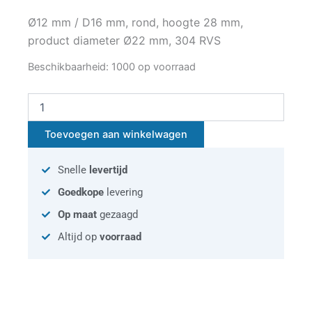
Ø12 mm / D16 mm, rond, hoogte 28 mm,
product diameter Ø22 mm, 304 RVS
Dwarsstafhouder
Beschikbaarheid:
1000 op voorraad
Ø12
mm
/
D16
Toevoegen aan winkelwagen
mm
aantal
Snelle
levertijd
Goedkope
levering
Op maat
gezaagd
Altijd op
voorraad