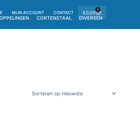
0
Winkelwagen
€
0,00
E
MIJN ACCOUNT
CONTACT
OPPELINGEN
CORTENSTAAL
DIVERSEN