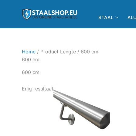
Ga
de
naar
inhoud
STAAL
AL
de
inhoud
Home
/ Product Lengte / 600 cm
600 cm
600 cm
Prijsklasse:
Dit
Enig resultaat
€277,86
product
tot
€301,82
heeft
meerdere
variaties.
Deze
optie