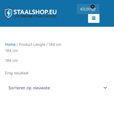
Ga
de
0
Winkelwa
€
0,00
naar
inhoud
de
inhoud
Home
/ Product Lengte / 184 cm
184 cm
184 cm
Enig resultaat
Prijsklasse:
Dit
€70,89
product
tot