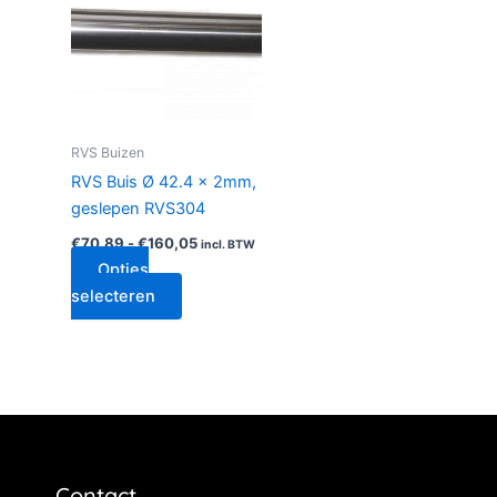
heeft
€160,05
meerdere
variaties.
Deze
optie
kan
RVS Buizen
gekozen
RVS Buis Ø 42.4 x 2mm,
worden
geslepen RVS304
op
€
70,89
-
€
160,05
de
incl. BTW
Opties
productpagina
selecteren
Contact