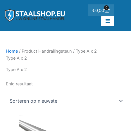
Ga
de
0
Winkelwa
€
0,00
naar
inhoud
de
inhoud
Home
/ Product Handrailingsteun / Type A x 2
Type A x 2
Type A x 2
Enig resultaat
Prijsklasse:
Dit
€82,12
product
tot