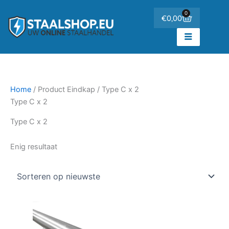
Ga
de
0
Winkelwa
€
0,00
naar
inhoud
de
inhoud
Home
/ Product Eindkap / Type C x 2
Type C x 2
Type C x 2
Enig resultaat
Prijsklasse:
Dit
€184,89
product
tot