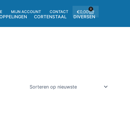
0
Winkelwagen
€
0,00
E
MIJN ACCOUNT
CONTACT
OPPELINGEN
CORTENSTAAL
DIVERSEN