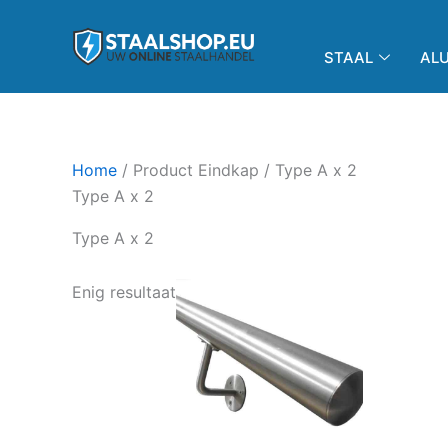
Ga
de
naar
inhoud
STAAL
AL
de
inhoud
Home
/ Product Eindkap / Type A x 2
Type A x 2
Type A x 2
Prijsklasse:
Dit
Enig resultaat
€184,89
product
tot
€262,18
heeft
meerdere
variaties.
Deze
optie