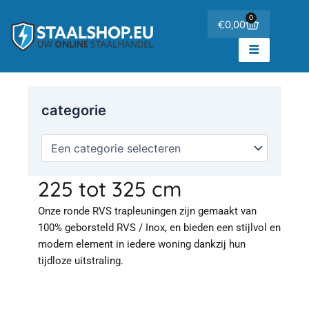
Ga
de
0
Winkelwa
€
0,00
naar
inhoud
de
inhoud
categorie
225 tot 325 cm
Onze ronde RVS trapleuningen zijn gemaakt van
100% geborsteld RVS / Inox, en bieden een stijlvol en
modern element in iedere woning dankzij hun
tijdloze uitstraling.