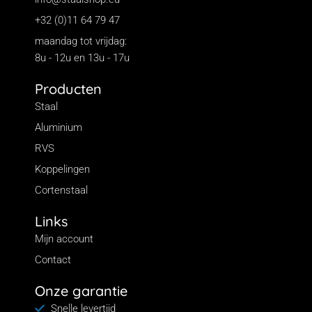
:
+32 (0)11 64 79 47
€
maandag tot vrijdag:
1
8u - 12u en 13u - 17u
2
Producten
5
Staal
,
Aluminium
2
RVS
2
Koppelingen
t
o
Cortenstaal
t
Links
€
Mijn account
1
Contact
7
Onze garantie
0
Snelle levertijd